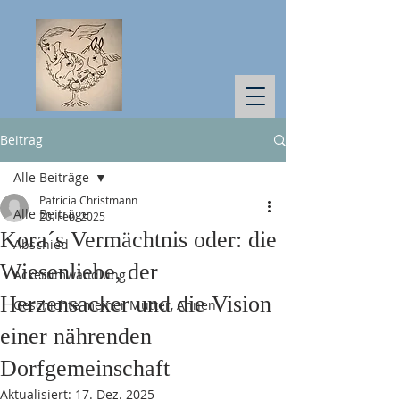
Beitrag
Alle Beiträge
Patricia Christmann
Alle Beiträge
20. Feb. 2025
Kora´s Vermächtnis oder: die
Abschied
Wiesenliebe, der
Ackerumwandlung
Herzensacker und die Vision
Geschichte meiner Mutter, Ahnen
einer nährenden
Dorfgemeinschaft
Aktualisiert:
17. Dez. 2025