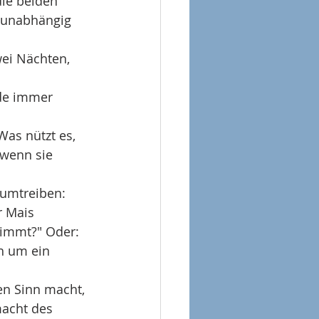
ie beiden 
, unabhängig 
ei Nächten, 
de immer 
Was nützt es, 
 wenn sie 
 umtreiben: 
 Mais 
nimmt?" Oder: 
h um ein 
en Sinn macht, 
acht des 