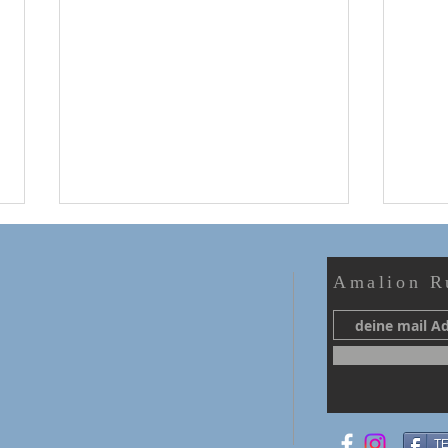
Amalion R
Über Abschiede
Absc
TE