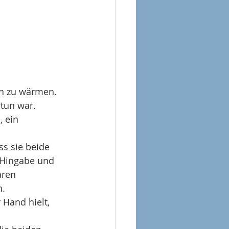
ch zu wärmen.
tun war. 
 ein 
s sie beide 
n Hingabe und 
aren 
n.
Hand hielt, 