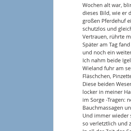
Wochen alt war, bli
dieses Bild, wie er
großen Pferdehuf ein
schutzlos und gleic
Vertrauen, rührte me
Später am Tag fand 
und noch ein weiter
Ich nahm beide Igel
Wieland fuhr am sel
Fläschchen, Pinzet
Diese beiden Wesen,
locker in meiner Ha
im Sorge -Tragen: 
Bauchmassagen und
Und immer wieder st
so verletztlich und 