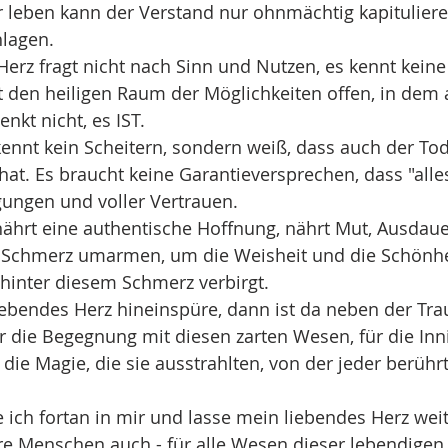
r leben kann der Verstand nur ohnmächtig kapituliere
lagen.
erz fragt nicht nach Sinn und Nutzen, es kennt keine
lt den heiligen Raum der Möglichkeiten offen, in dem a
nkt nicht, es IST. 
ennt kein Scheitern, sondern weiß, dass auch der Tod
at. Es braucht keine Garantieversprechen, dass "alles
gungen und voller Vertrauen.
ährt eine authentische Hoffnung, nährt Mut, Ausdauer
Schmerz umarmen, um die Weisheit und die Schönhe
 hinter diesem Schmerz verbirgt.
ebendes Herz hineinspüre, dann ist da neben der Trau
ür die Begegnung mit diesen zarten Wesen, für die Inn
die Magie, die sie ausstrahlten, von der jeder berühr
 ich fortan in mir und lasse mein liebendes Herz weite
re Menschen auch - für alle Wesen dieser lebendigen