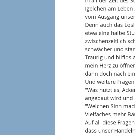
In all der Zeit des
Igelchen am Leben z
vom Ausgang unsere
Denn auch das Losla
etwa eine halbe Stu
zwischenzeitlich s
schwächer und star
Traurig und hilflos 
mein Herz zu öffne
dann doch nach ein
Und weitere Fragen d
"Was nützt es, Ack
angebaut wird und 
"Welchen Sinn mach
Vielfaches mehr Bä
Auf all diese Frage
dass unser Handeln