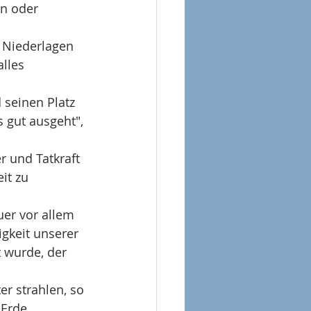
n oder 
 Niederlagen 
lles 
 seinen Platz 
 gut ausgeht", 
 und Tatkraft 
it zu 
er vor allem 
igkeit unserer 
t wurde, der 
r strahlen, so 
 Erde.