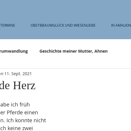
TERMINE
OBSTBBAUMGLÜCK UND WIESENLIEBE
IN AMALION
rumwandlung
Geschichte meiner Mutter, Ahnen
nn
11. Sept. 2021
nde Herz
abe ich früh 
er Pferde einen 
n. Ich konnte nicht 
ch keine zwei 