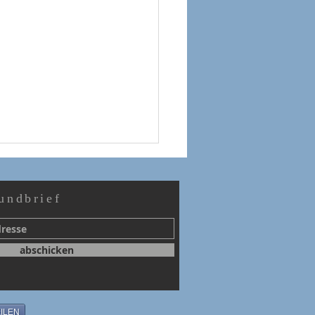
undbrief
abschicken
hied von KoraMotte
ILEN