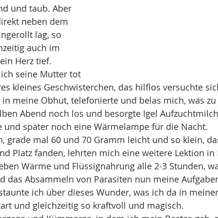
nd und taub. Aber 
 direkt neben dem 
gerollt lag, so 
hzeitig auch im 
in Herz tief. 
ich seine Mutter tot 
es kleines Geschwisterchen, das hilflos versuchte si
 in meine Obhut, telefonierte und belas mich, was zu 
ben Abend noch los und besorgte Igel Aufzuchtmilch,
te und später noch eine Wärmelampe für die Nacht.
 grade mal 60 und 70 Gramm leicht und so klein, das
nd Platz fanden, lehrten mich eine weitere Lektion i
neben Wärme und Flüssignahrung alle 2-3 Stunden, w
 das Absammeln von Parasiten nun meine Aufgabe
aunte ich über dieses Wunder, was ich da in meiner 
zart und gleichzeitig so kraftvoll und magisch.