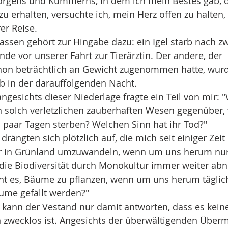
 Sorgens und Kümmerns, in dem ich mein Bestes gab, d
u erhalten, versuchte ich, mein Herz offen zu halten
r Reise.
ssen gehört zur Hingabe dazu: ein Igel starb nach zw
nde vor unserer Fahrt zur Tierärztin. Der andere, der 
chon beträchtlich an Gewicht zugenommen hatte, wur
b in der darauffolgenden Nacht.
angesichts dieser Niederlage fragte ein Teil von mir: "
n solch verletzlichen zauberhaften Wesen gegenüber,
 paar Tagen sterben? Welchen Sinn hat ihr Tod?"
rängten sich plötzlich auf, die mich seit einiger Zeit
er in Grünland umzuwandeln, wenn um uns herum nur
die Biodiversität durch Monokultur immer weiter ab
t es, Bäume zu pflanzen, wenn um uns herum täglic
ume gefällt werden?"
n kann der Vestand nur damit antworten, dass es kein
 zwecklos ist. Angesichts der überwältigenden Überm