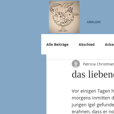
AMALION
Alle Beiträge
Abschied
Acke
Patricia Christma
das liebe
Vor einigen Tagen h
morgens inmitten d
jungen Igel gefunde
erahnen, dass er no