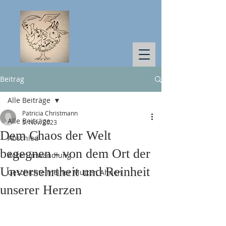
Beitrag
Alle Beiträge
Patricia Christmann
Alle Beiträge
5. Nov. 2023
Dem Chaos der Welt
Abschied
begegnen - von dem Ort der
Ackerumwandlung
Unversehrtheit und Reinheit
Geschichte meiner Mutter, Ahnen
unserer Herzen