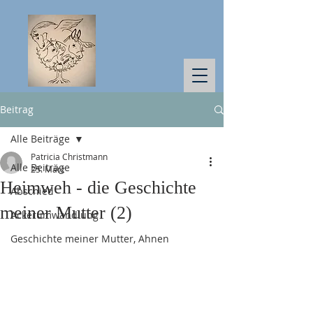
Beitrag
Alle Beiträge
Patricia Christmann
Alle Beiträge
25. März
Heimweh - die Geschichte
Abschied
meiner Mutter (2)
Ackerumwandlung
Geschichte meiner Mutter, Ahnen