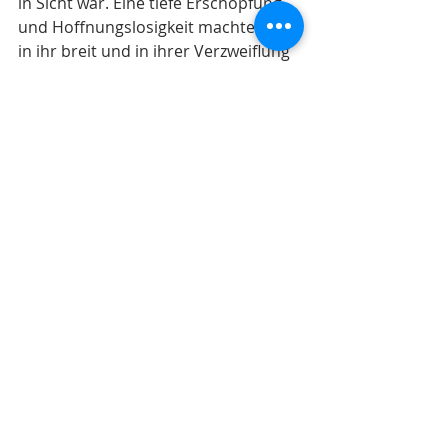
in Sicht war. Eine tiefe Erschöpfung 
und Hoffnungslosigkeit machte sich 
in ihr breit und in ihrer Verzweiflung 
ging sie davon aus, dass Pap und 
Mam nichts mehr von ihr wissen 
wollten. 
Dabei war Pap über die Trauer des 
Verlustes mittlerweile magenkrank 
geworden und auch Mam war tief 
verzweifelt, dass sie Karin verloren 
hatten. Und ihr Bruder Theo, 
vermisste sie so sehr, dass er eines 
Winterabends Steinchen an das 
Dachfenster warf an dem Haus in 
Eupen, doch meine Mutter hörte 
zwar etwas, konnte aber nichts 
sehen im Dunkeln. Nur die Mutter 
sah die Spuren im Schnee am 
nächsten Tag, dort, wo sonst 