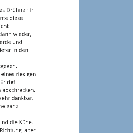
tes Dröhnen in 
nte diese 
cht 
dann wieder, 
erde und 
efer in den 
tgegen. 
eines riesigen 
r rief 
n abschrecken, 
sehr dankbar. 
he ganz 
und die Kühe. 
Richtung, aber 