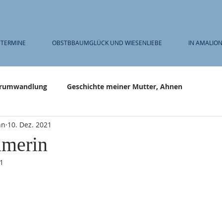
TERMINE
OBSTBBAUMGLÜCK UND WIESENLIEBE
IN AMALION
rumwandlung
Geschichte meiner Mutter, Ahnen
nn
10. Dez. 2021
umerin
21