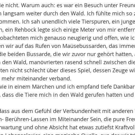
ie nicht. Warum auch: es war ein Besuch unter Freun
 langsam weiter durch den Wald. Ich fühlte mich so 
ommen. Ich sah unendlich viele Tierspuren, ein junge
, ein Rehbock legte sich einige Meter von mir entfern
achteten mich genauso neugierig und offen, wie ic
n wir auf das Rufen von Maüsebussarden, das immer
die beiden Bussarde, die wir zuvor nur gehört hatten,
ch den Wald, manövrierten rasend schnell zwischen d
ten nicht schlecht über dieses Spiel, dessen Zeuge w
 mehr miteinander verband.
 wie in einem Märchen und ich empfand tiefe Dankbar
, dass die Tiere mich in den Wald gerufen hatten und 
, dass aus dem Gefühl der Verbundenheit mit anderen
ch- Berühren-Lassen im Miteinander Sein, die pure Fre
artung und ohne Absicht hat etwas zutiefst Kraftvol