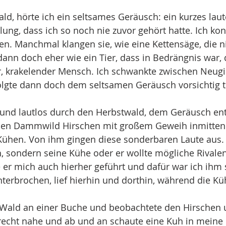
d, hörte ich ein seltsames Geräusch: ein kurzes lau
ung, dass ich so noch nie zuvor gehört hatte. Ich kon
en. Manchmal klangen sie, wie eine Kettensäge, die ni
dann doch eher wie ein Tier, dass in Bedrängnis war, 
r, krakelender Mensch. Ich schwankte zwischen Neugi
lgte dann doch dem seltsamen Geräusch vorsichtig ti
m und lautlos durch den Herbstwald, dem Geräusch en
einen Dammwild Hirschen mit großem Geweih inmitten 
hen. Von ihm gingen diese sonderbaren Laute aus. E
h, sondern seine Kühe oder er wollte mögliche Rivale
 er mich auch hierher geführt und dafür war ich ihm 
nterbrochen, lief hierhin und dorthin, während die Kü
 Wald an einer Buche und beobachtete den Hirschen 
recht nahe und ab und an schaute eine Kuh in meine 