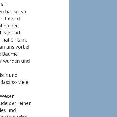
den.
zu hause, so 
r Rotwild 
t nieder. 
h sie und 
 näher kam. 
 an uns vorbei 
ie Bäume 
ir wurden und 
keit und 
dass so viele 
 Wesen 
ude der reinen 
les und 