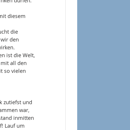
inken dürfen.
mit diesem 
cht die 
wir den 
rken.  
n ist die Welt, 
mit all den 
t so vielen 
k zutiefst und 
usammen war, 
stand inmitten 
f! Lauf um 