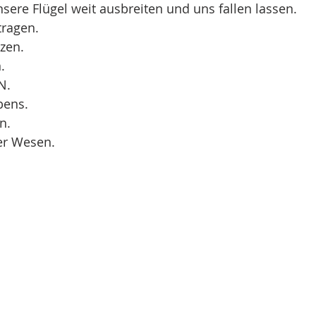
ere Flügel weit ausbreiten und uns fallen lassen.
tragen.
zen.
.
N.
bens.
n.
er Wesen.