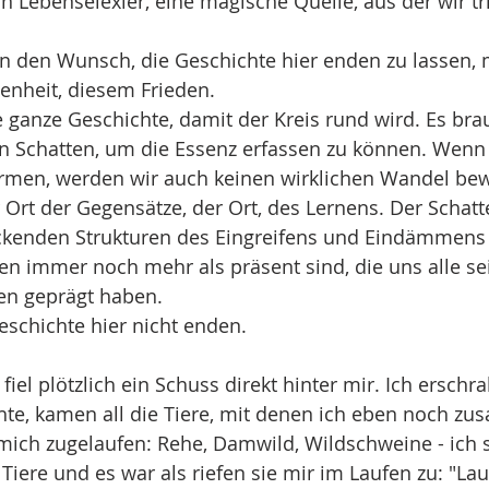
in Lebenselexier, eine magische Quelle, aus der wir tr
nun den Wunsch, die Geschichte hier enden zu lassen, 
enheit, diesem Frieden. 
 ganze Geschichte, damit der Kreis rund wird. Es brau
en Schatten, um die Essenz erfassen zu können. Wenn 
rmen, werden wir auch keinen wirklichen Wandel bewi
 Ort der Gegensätze, der Ort, des Lernens. Der Schatte
ückenden Strukturen des Eingreifens und Eindämmens 
n immer noch mehr als präsent sind, die uns alle sei
en geprägt haben. 
schichte hier nicht enden.
fiel plötzlich ein Schuss direkt hinter mir. Ich erschra
hte, kamen all die Tiere, mit denen ich eben noch z
 mich zugelaufen: Rehe, Damwild, Wildschweine - ich 
Tiere und es war als riefen sie mir im Laufen zu: "Lau