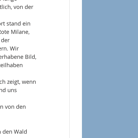
lich, von der 
rt stand ein 
ote Milane, 
 der 
rn. Wir 
erhabene Bild, 
teilhaben 
ch zeigt, wenn 
nd uns 
en von den 
in den Wald 