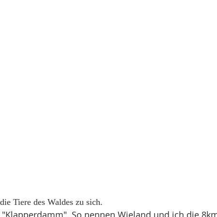
die Tiere des Waldes zu sich. 
 "Klapperdamm". So nennen Wieland und ich die 8km