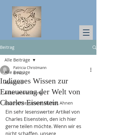
Beitrag
Alle Beiträge
Patricia Christmann
Alle Beiträge
6. Feb.
Indigenes Wissen zur
Abschied
Erneuerung der Welt von
Ackerumwandlung
Charles Eisenstein
Geschichte meiner Mutter, Ahnen
Ein sehr lesenswerter Artikel von 
Charles Eisenstein, den ich hier 
gerne teilen möchte. Wenn wir es 
nicht schaffen, unsere 