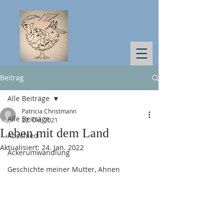
Beitrag
Alle Beiträge
Patricia Christmann
Alle Beiträge
22. Okt. 2021
Leben mit dem Land
Abschied
Aktualisiert:
24. Jan. 2022
Ackerumwandlung
Geschichte meiner Mutter, Ahnen