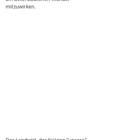
mitzuwirken.
Der Landwirt, der bislang "unsere" 