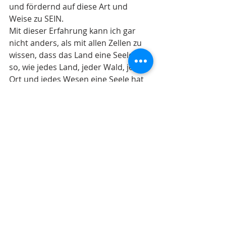
und fördernd auf diese Art und 
Weise zu SEIN.
Mit dieser Erfahrung kann ich gar 
nicht anders, als mit allen Zellen zu 
wissen, dass das Land eine Seele hat, 
so, wie jedes Land, jeder Wald, jeder 
Ort und jedes Wesen eine Seele hat 
und es schmerzt mich umso mehr, 
dass wir in einer Zeit leben, in dem 
diese Seelen nicht gewürdigt werden.
Letztens sah ich auf 
ARTE
 eine 
Dokumentation, in der am Ende 
gezeigt wurde, wie Gemüse in 
futuristischen Hallen gezogen wird: 
unglaubliche Mengen an immer 
gleich aussehenden Pflanzen, die nie 
den Boden berühren, weil deren 
Wurzeln in einer künstlichen 