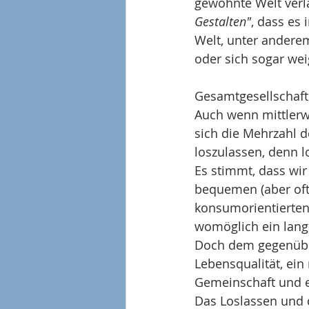
gewohnte Welt verl
Gestalten"
, dass es
Welt, unter anderem
oder sich sogar we
Gesamtgesellschaft
Auch wenn mittlerw
sich die Mehrzahl d
loszulassen, denn lo
Es stimmt, dass wir
bequemen (aber of
konsumorientierte
womöglich ein lang
Doch dem gegenüber
Lebensqualität, ei
Gemeinschaft und ei
Das Loslassen und d