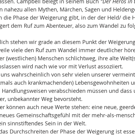
assen. Campbell belegt in seinem Buch 
"Der Heros in 
 in nahezu allen Mythen, Märchen, Sagen und Heldeng
 die Phase der Weigerung gibt, in der der Held/ die H
igert dem Ruf zum Abenteuer, also zum Wandel zu fol
lich stehen wir grade an diesem Punkt der Weigerung
eile viele den Ruf zum Wandel immer deutlicher höre
er (westlichen) Menschen schlichtweg, ihre alte Welt(s
slassen wird nach wie vor mit Verlust assoziiert. 
 uns wahrscheinlich von sehr vielen unserer vermeint
tmals auch krankmachenden) Lebensgewohnheiten u
n Handlungsweisen verabschieden müssen und dass 
er, unbekannter Weg bevorsteht.
 können auch neue Werte stehen: eine neue, geerde
n neues Gemeinschaftsgefühl mit der mehr-als-mensch
n sinnstiftendes Sein in der Welt.
as Durchschreiten der Phase der Weigerung ist essen