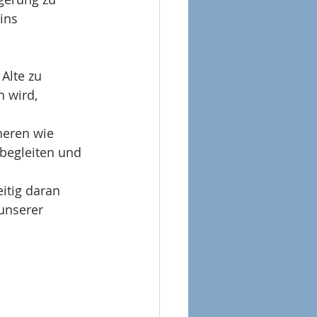
ins 
Alte zu 
 wird, 
neren wie 
begleiten und 
itig daran 
unserer 