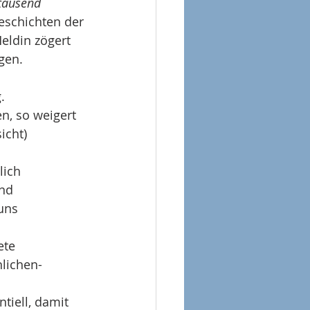
tausend 
eschichten der 
eldin zögert 
gen.
.
n, so weigert 
icht) 
lich 
nd 
uns 
te 
lichen-
tiell, damit 