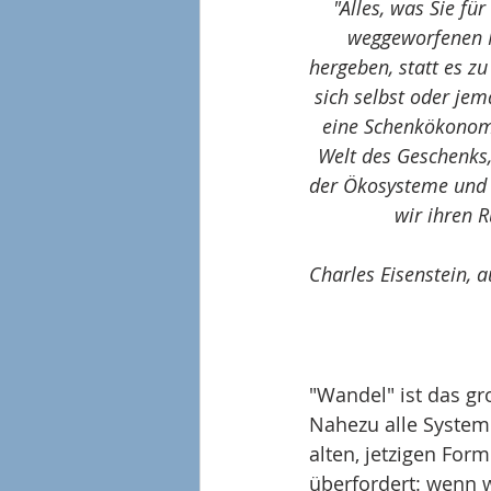
"Alles, was Sie fü
weggeworfenen Ma
hergeben, statt es zu
sich selbst oder je
eine Schenkökonomi
Welt des Geschenks,
der Ökosysteme und d
wir ihren R
Charles Eisenstein,
"Wandel" ist das gr
Nahezu alle Systeme
alten, jetzigen For
überfordert: wenn w