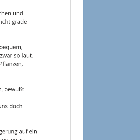
schen und 
icht grade 
nbequem, 
war so laut, 
flanzen, 
n, bewußt 
uns doch 
gerung auf ein 
gerung zu 